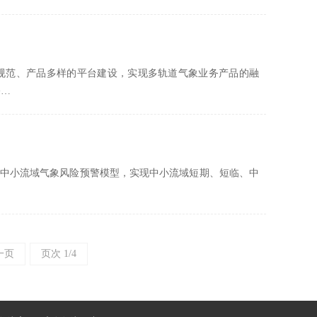
规范、产品多样的平台建设，实现多轨道气象业务产品的融
公…
中小流域气象风险预警模型，实现中小流域短期、短临、中
一页
页次 1/4