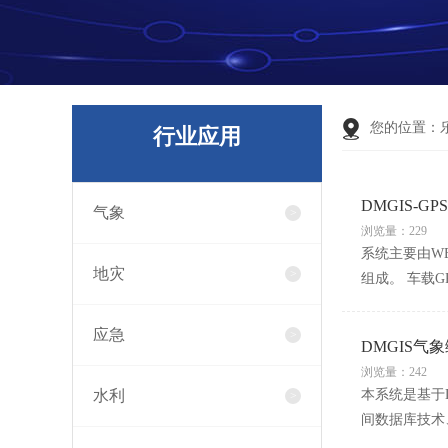
您的位置：
行业应用
DMGIS-
气象
浏览量：229
系统主要由WE
地灾
组成。 车载
应急
DMGIS气
浏览量：242
水利
本系统是基于
间数据库技术