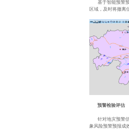
基于智能预警预报
区域，及时将撤离
预警检验评估
针对地灾预警信息
象风险预警预报成