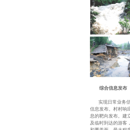
综合信息发布
实现日常业务信息
信息发布。村村响
息的靶向发布。建
及临时到达的游客
和覆盖面，最大程