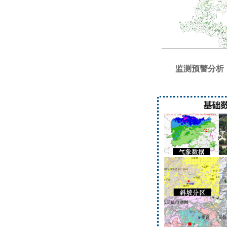
监测预警分析