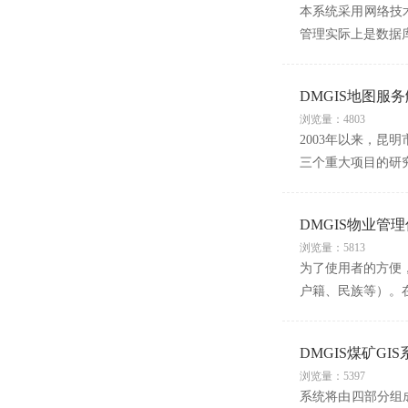
本系统采用网络技
管理实际上是数据
DMGIS地图服
浏览量：4803
2003年以来，
三个重大项目的研
DMGIS物业管
浏览量：5813
为了使用者的方便
户籍、民族等）。
DMGIS煤矿GI
浏览量：5397
系统将由四部分组