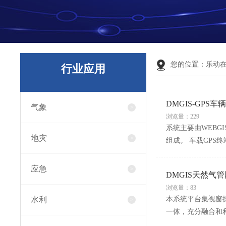
您的位置：
乐动
行业应用
DMGIS-GPS
气象
浏览量：229
系统主要由WEBG
地灾
组成。 车载GPS
应急
DMGIS天然气
浏览量：83
水利
本系统平台集视窗
一体，充分融合和