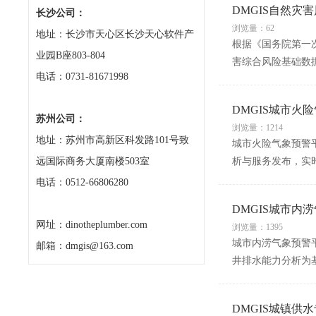
DMGIS自然灾
长沙公司：
浏览量：62
地址：长沙市天心区长沙天心软件产
根据《国务院第一
业园B座803-804
害综合风险基础数
电话：0731-81671998
DMGIS城市火
苏州公司：
浏览量：1214
地址：苏州市高新区科发路101号致
城市火险气象预警
远国际商务大厦南楼503室
析与服务发布，实
电话：0512-66806280
DMGIS城市内
网址：dinotheplumber.com
浏览量：1395
城市内涝气象预警
邮箱：dmgis@163.com
井排水能力分析为
DMGIS城镇供