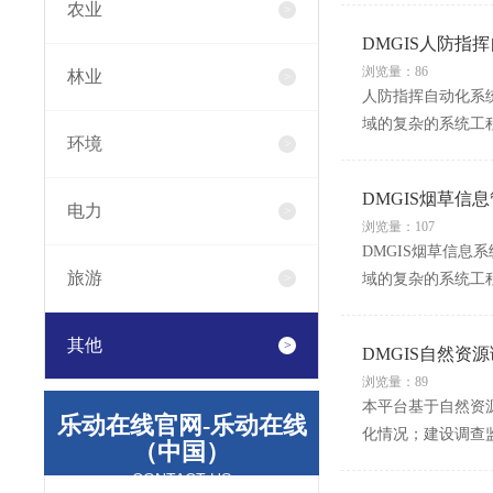
农业
DMGIS人防指
浏览量：86
林业
人防指挥自动化系
域的复杂的系统工
环境
DMGIS烟草信
电力
浏览量：107
DMGIS烟草信
旅游
域的复杂的系统工程
其他
DMGIS自然资
浏览量：89
本平台基于自然资
乐动在线官网-乐动在线
化情况；建设调查
（中国）
CONTACT US