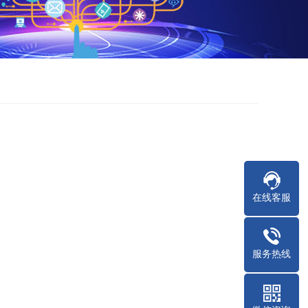
在线客服
服务热线