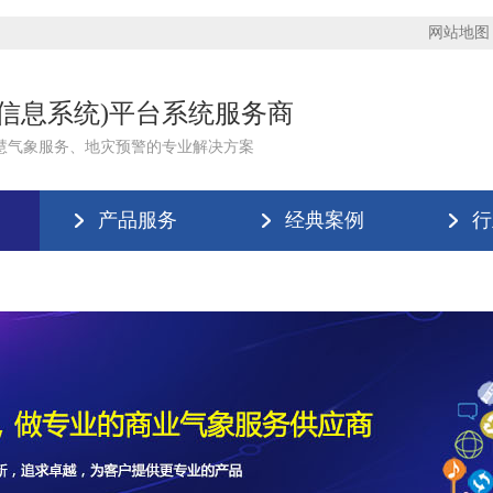
网站地图
理信息系统)平台系统服务商
慧气象服务、地灾预警的专业解决方案
产品服务
经典案例
行