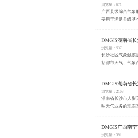
浏览量：671
广西县级综合气象
要用于满足县级基
DMGIS湖南省
浏览量：537
长沙社区气象触摸
括都市天气、气象
DMGIS湖南省
浏览量：2168
湖南省长沙市人影
响天气业务的现实
DMGIS广西南
浏览量：391