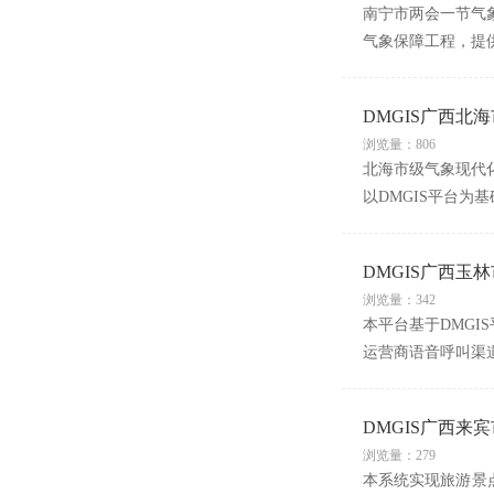
南宁市两会一节气
气象保障工程，提
DMGIS广西北
浏览量：806
北海市级气象现代
以DMGIS平台
DMGIS广西玉
浏览量：342
本平台基于DMGI
运营商语音呼叫渠
DMGIS广西来
浏览量：279
本系统实现旅游景