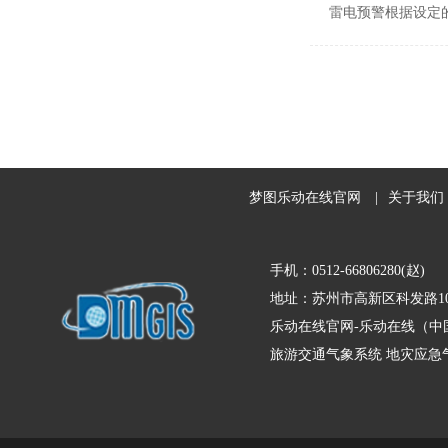
雷电预警根据设定
梦图乐动在线官网
|
关于我们
手机：0512-66806280(赵)
地址：苏州市高新区科发路10
乐动在线官网-乐动在线（中
旅游交通气象系统
地灾应急