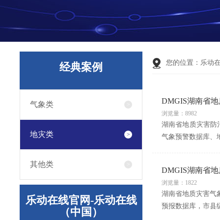
您的位置：
乐动
经典案例
DMGIS湖南省
气象类
浏览量：8982
湖南省地质灾害防
地灾类
气象预警数据库、
其他类
DMGIS湖南省
浏览量：1822
湖南省地质灾害气
乐动在线官网-乐动在线
预报数据库，市县
（中国）