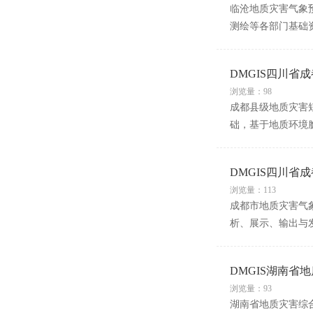
临沧地质灾害气象
测绘等各部门基础
DMGIS四川省
浏览量：98
成都县级地质灾害
础，基于地质环境
DMGIS四川省
浏览量：113
成都市地质灾害气
析、展示、输出与
DMGIS湖南省
浏览量：93
湖南省地质灾害综