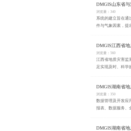
DMGIS山东省
浏览量：340
系统的建立旨在通
件与气象因素，提
DMGIS江西省
浏览量：560
江西省地质灾害监
足实现及时、科学
DMGIS湖南省
浏览量：350
数据管理及开发应
报表、数据服务、
DMGIS湖南省