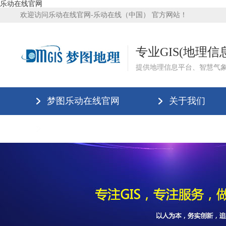
乐动在线官网
欢迎访问乐动在线官网-乐动在线（中国） 官方网站！
专业GIS(地理
提供地理信息平台、智慧气
梦图乐动在线官网
关于我们
乐动在线官网-乐动在线（中国）