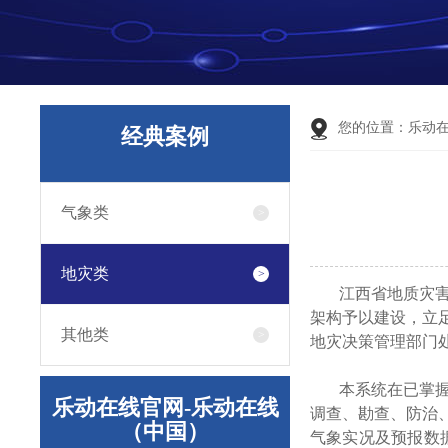
您的位置：
乐动
经典案例
气象类
地灾类
江西省地质灾害监
架构予以建设，立
其他类
地灾决策管理部门
本系统在已掌握主
乐动在线官网-乐动在线
调查、勘查、防治
（中国）
气象实况及预报数