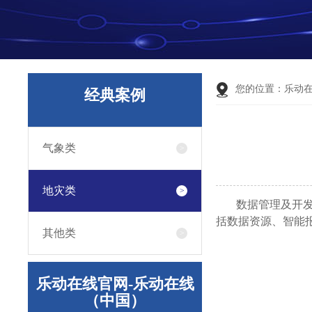
您的位置：
乐动
经典案例
气象类
地灾类
数据管理及开发应
括数据资源、智能
其他类
乐动在线官网-乐动在线
（中国）