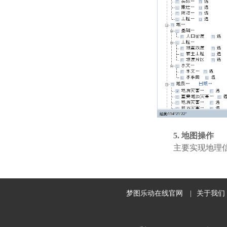
5. 地图操作
主要实现地理
梦图乐动在线官网
|
关于我们