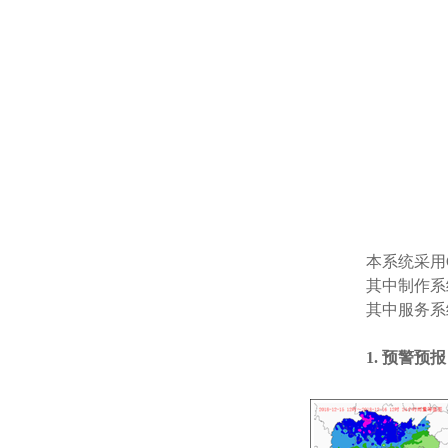
本系统采用
其中制作系
其中服务系
1. 预警预报