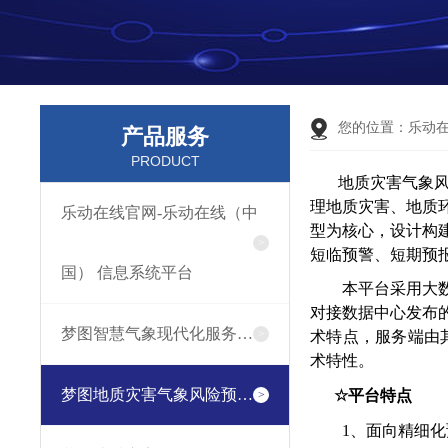
您的位置：
乐动
产品服务
PRODUCT
地质灾害气象
理地质灾害、地质
乐动在线官网-乐动在线（中
型为核心，设计构
短临预警、短期预
国） 信息系统平台
本平台采用大数据
对接数据中心发布
梦图智慧气象现代化服务…
术特点，服务端由
术特性。
梦图地质灾害气象风险预…
☆
平台特点
1、面向精细化预