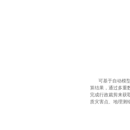
可基于自动模
算结果，通过多重
完成行政裁剪来获
质灾害点、地理测