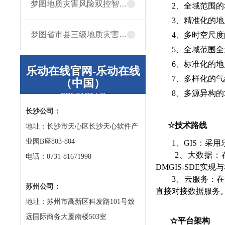
梦图地质灾害风险双控智…
2、全域范围的地
3、精准化的地质
梦图省市县三级地质灾害…
4、多时空尺度的
5、全域范围全天
6、标准化的地质
乐动在线官网-乐动在线
7、多样化的气象
（中国）
8、多源异构的地
CONTACT US
长沙公司：
☆
技术路线
地址：长沙市天心区长沙天心软件产
业园B座803-804
1、GIS：采用乐
2、大数据：在大数
电话：0731-81671998
DMGIS-SDE实
3、云服务：在云
苏州公司：
直接对接数据服务
地址：苏州市高新区科发路101号致
远国际商务大厦南楼503室
☆
平台架构