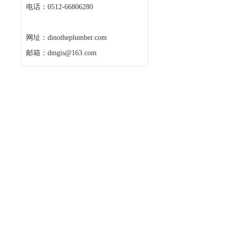
电话：0512-66806280
网址：dinotheplumber.com
邮箱：dmgis@163.com