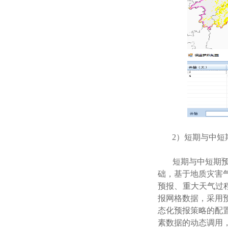
2）短期与中短
短期与中短期预
础，基于地质灾害
预报、重大天气过
报网格数据，采用
态化预报策略的配
素数据的动态调用