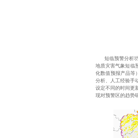
短临预警分析功
地质灾害气象短临
化数值预报产品等
分析、人工经验手
设定不同的时间更
现对预警区的趋势