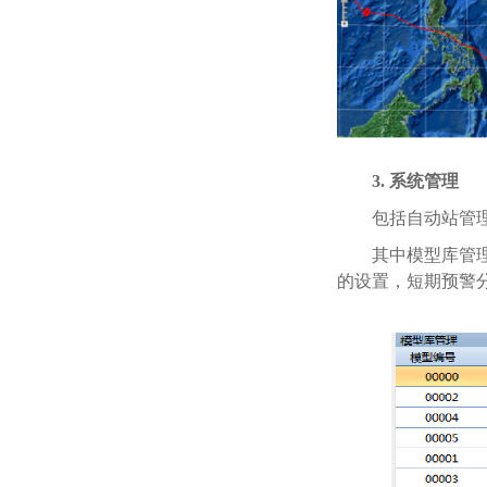
3. 系统管理
包括自动站管
其中模型库管
的设置，短期预警