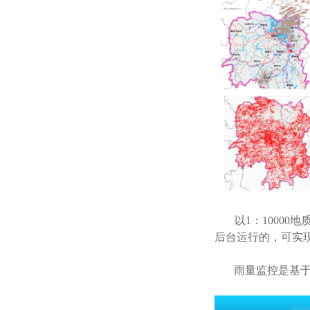
以1：10000
后台运行的，可实
雨量监控是基