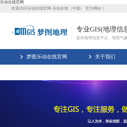
乐动在线官网
欢迎访问乐动在线官网-乐动在线（中国） 官方网站！
专业GIS(地理
提供地理信息平台、智慧气
梦图乐动在线官网
关于我们
乐动在线官网-乐动在线（中国）