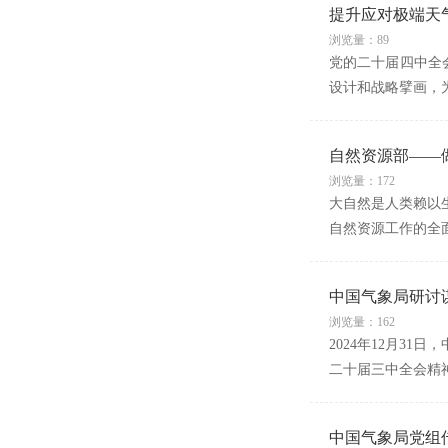
提升应对极端天
浏览量：89
党的二十届四中全
设计和战略擘画，
自然资源部——
浏览量：172
大自然是人类赖以
自然资源工作的全
中国气象局研讨
浏览量：162
2024年12月3
二十届三中全会精
中国气象局党组