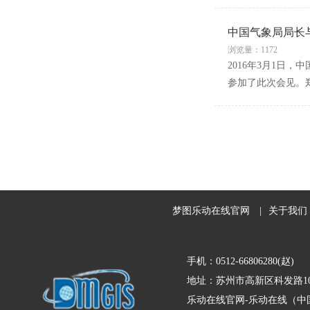
中国气象局局长
浏览量：1172
2016年3月1
参加了此次会见。
梦图乐动在线官网
|
关于我们
手机：0512-66806280(赵)
地址：苏州市高新区科发路10
乐动在线官网-乐动在线（中