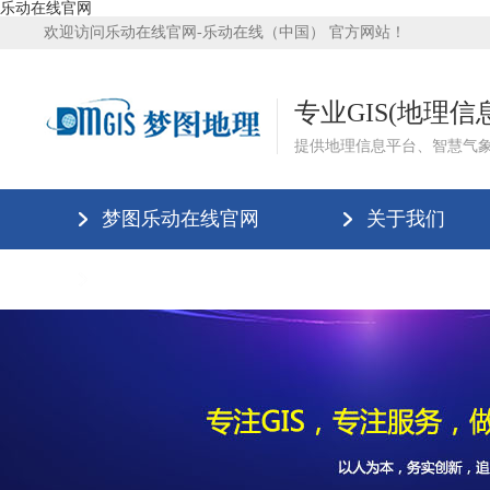
乐动在线官网
欢迎访问乐动在线官网-乐动在线（中国） 官方网站！
专业GIS(地理
提供地理信息平台、智慧气
梦图乐动在线官网
关于我们
乐动在线官网-乐动在线（中国）