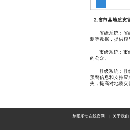
2.省市县地质灾
省级系统：省级用
测等数据，提供模
市级系统：市级用
的公众。
县级系统：县级用
预警信息和支持应
失，提高对地质灾
梦图乐动在线官网
|
关于我们