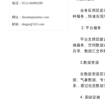
电话：0512-66806280
业务应用层是依托
种服务，快速实现
网址：dinotheplumber.com
邮箱：dmgis@163.com
2. 平台服务
平台支撑层建设包
储服务、空间数据
共享、数据汇交和
3.数据资源
在数据资源层实现
据、气象数据、专
系，通过信息数据
4. 基础设施