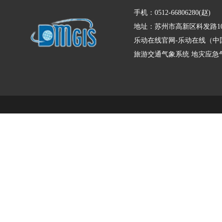
手机：0512-66806280(赵)
地址：苏州市高新区科发路10
乐动在线官网-乐动在线（中
旅游交通气象系统
地灾应急