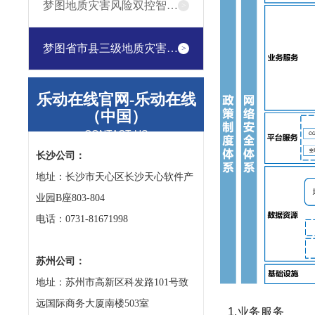
梦图地质灾害风险双控智…
梦图省市县三级地质灾害…
乐动在线官网-乐动在线
（中国）
CONTACT US
长沙公司：
地址：长沙市天心区长沙天心软件产
业园B座803-804
电话：0731-81671998
苏州公司：
地址：苏州市高新区科发路101号致
远国际商务大厦南楼503室
1.业务服务