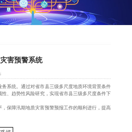
质灾害预警系统
6
业务系统。通过对省市县三级多尺度地质环境背景条件
域性、趋势性风险研究，实现省市县三级多尺度条件下
平，保障汛期地质灾害预警预报工作的顺利进行，提高