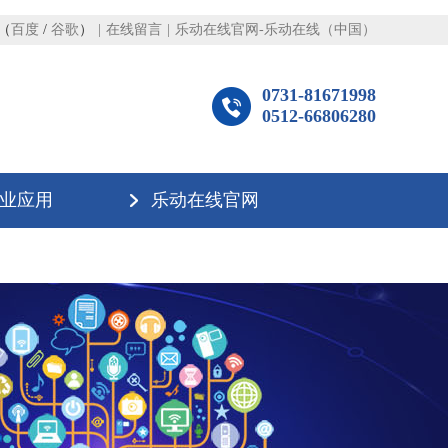
（
百度
/
谷歌
）
|
在线留言
|
乐动在线官网-乐动在线（中国）
0731-81671998
0512-66806280
业应用
乐动在线官网