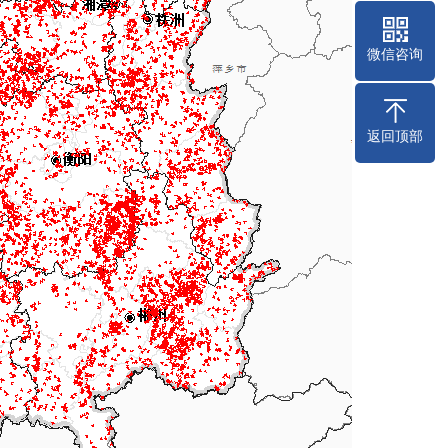
微信咨询
返回顶部