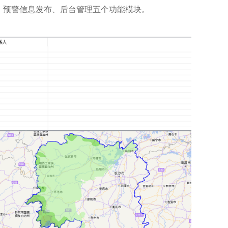
、预警信息发布、后台管理五个功能模块。