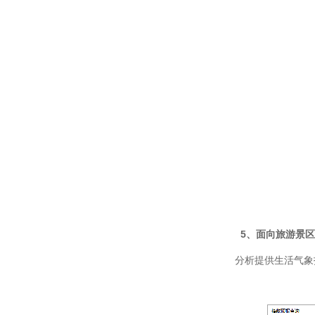
5
、
面向旅游景区
分析提供生活气象指