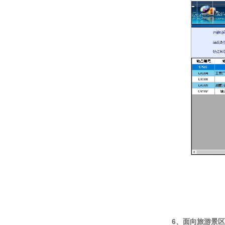
6
、
面向旅游景区