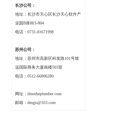
长沙公司：
地址：长沙市天心区长沙天心软件产
业园B座803-804
电话：0731-81671998
苏州公司：
地址：苏州市高新区科发路101号致
远国际商务大厦南楼503室
电话：0512-66806280
网址：dinotheplumber.com
邮箱：dmgis@163.com