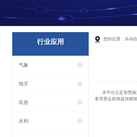
您的位置：
乐动
行业应用
气象
地灾
本平台立足智慧旅游
客等受众群体提供精
应急
水利