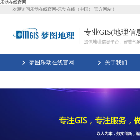
乐动在线官网
欢迎访问乐动在线官网-乐动在线（中国） 官方网站！
专业GIS(地理
提供地理信息平台、智慧气
梦图乐动在线官网
关于我们
乐动在线官网-乐动在线（中国）