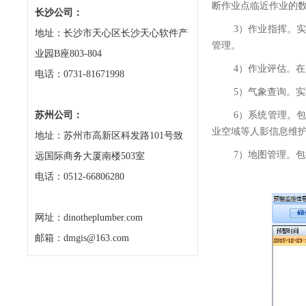
断作业点临近作业的
长沙公司：
3）作业指挥。
地址：长沙市天心区长沙天心软件产
管理。
业园B座803-804
4）作业评估。
电话：0731-81671998
5）气象查询。
苏州公司：
6）系统管理。
业空域等人影信息维
地址：苏州市高新区科发路101号致
7）地图管理。
远国际商务大厦南楼503室
电话：0512-66806280
网址：dinotheplumber.com
邮箱：dmgis@163.com