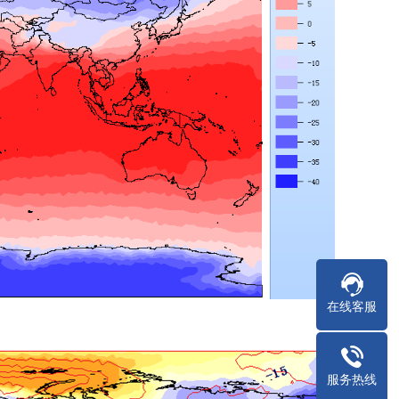
在线客服
服务热线