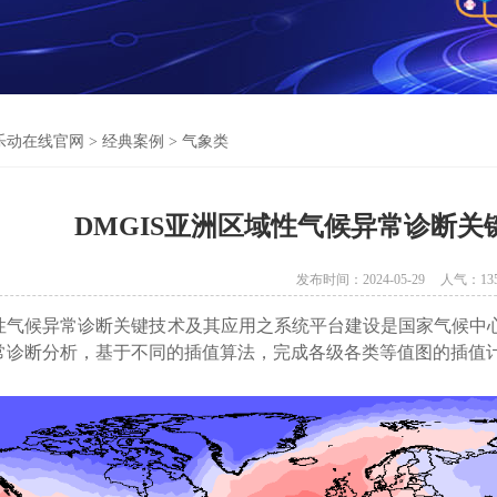
乐动在线官网
>
经典案例
>
气象类
DMGIS亚洲区域性气候异常诊断
发布时间：2024-05-29
人气：
13
性气候异常诊断关键技术及其应用之系统平台建设是国家气候中
常诊断分析，基于不同的插值算法，完成各级各类等值图的插值