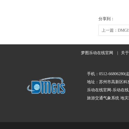
分享到：
上一篇：
DMG
梦图乐动在线官网
|
关于
手机：0512-66806280(
地址：苏州市高新区科发
乐动在线官网-乐动在线
旅游交通气象系统
地灾