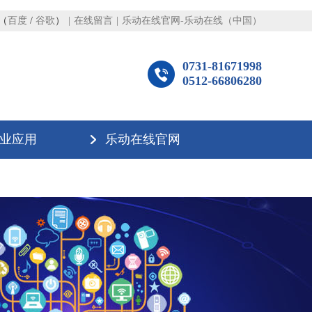
（
百度
/
谷歌
）
|
在线留言
|
乐动在线官网-乐动在线（中国）
0731-81671998
0512-66806280
业应用
乐动在线官网