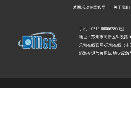
梦图乐动在线官网
|
关于我们
手机：0512-66806280(赵)
地址：苏州市高新区科发路10
乐动在线官网-乐动在线（中
旅游交通气象系统
地灾应急